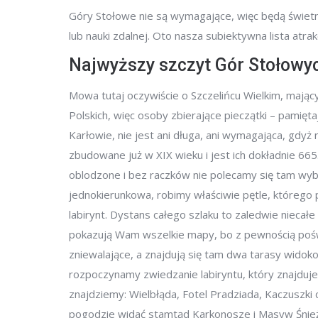
Góry Stołowe nie są wymagające, więc będą świet
lub nauki zdalnej. Oto nasza subiektywna lista atra
Najwyższy szczyt Gór Stołowy
Mowa tutaj oczywiście o Szczelińcu Wielkim, mający
Polskich, więc osoby zbierające pieczątki – pamięta
Karłowie, nie jest ani długa, ani wymagająca, gdyż
zbudowane już w XIX wieku i jest ich dokładnie 66
oblodzone i bez raczków nie polecamy się tam wybi
jednokierunkowa, robimy właściwie pętle, którego p
labirynt. Dystans całego szlaku to zaledwie niecał
pokazują Wam wszelkie mapy, bo z pewnością poświę
zniewalające, a znajdują się tam dwa tarasy widok
rozpoczynamy zwiedzanie labiryntu, który znajduje
znajdziemy: Wielbłąda, Fotel Pradziada, Kaczuszki 
pogodzie widać stamtąd Karkonosze i Masyw Śnieżni