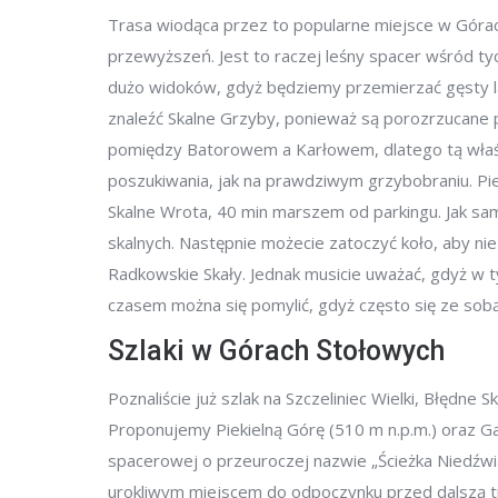
Trasa wiodąca przez to popularne miejsce w Góra
przewyższeń. Jest to raczej leśny spacer wśród ty
dużo widoków, gdyż będziemy przemierzać gęsty la
znaleźć Skalne Grzyby, ponieważ są porozrzucane po
pomiędzy Batorowem a Karłowem, dlatego tą właś
poszukiwania, jak na prawdziwym grzybobraniu. Pi
Skalne Wrota, 40 min marszem od parkingu. Jak sa
skalnych. Następnie możecie zatoczyć koło, aby nie
Radkowskie Skały. Jednak musicie uważać, gdyż w t
czasem można się pomylić, gdyż często się ze sobą
Szlaki w Górach Stołowych
Poznaliście już szlak na Szczeliniec Wielki, Błędne 
Proponujemy Piekielną Górę (510 m n.p.m.) oraz G
spacerowej o przeuroczej nazwie „Ścieżka Niedźwia
urokliwym miejscem do odpoczynku przed dalszą tra