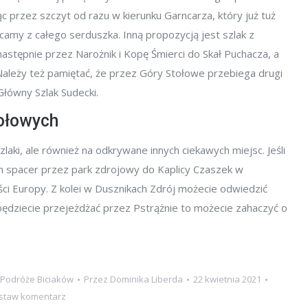
 przez szczyt od razu w kierunku Garncarza, który już tuż
camy z całego serduszka. Inną propozycją jest szlak z
następnie przez Narożnik i Kopę Śmierci do Skał Puchacza, a
 Należy też pamiętać, że przez Góry Stołowe przebiega drugi
Główny Szlak Sudecki.
tołowych
zlaki, ale również na odkrywane innych ciekawych miejsc. Jeśli
 spacer przez park zdrojowy do Kaplicy Czaszek w
ści Europy. Z kolei w Dusznikach Zdrój możecie odwiedzić
będziecie przejeżdżać przez Pstrążnie to możecie zahaczyć o
Podróże Biciaków
Przez
Dominika Liberda
22 kwietnia 2021
staw komentarz