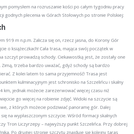
nym pomysłem na rozruszanie kości po całym tygodniu pracy
kcji godnych plecenia w Górach Stołowych po stronie Polskiej:
ch
m 919 m n.p.m. Zalicza się on, rzecz jasna, do Korony Gór
jcie o książeczkach! Cała trasa, mająca swój początek w
 na szczyt prowadzą schody. Ciekawostką jest, że zostały one
5. Zimą, trzeba bardzo uważać, gdyż schody są bardzo
erać. Z kolei latem to sama przyjemność! Trasa jest
unktem kulminacyjnym jest schronisko na Szczelińcu i skalny
e 4 km, jednak możecie zarezerwować więcej czasu niż
cicie go więcej na robienie zdjęć. Widoki na szczycie są
owe, z których możecie podziwiać panoramę gór. Dalej
 się na wypłaszczonym szczycie. Wśród formacji skalnych
czy Tron Liczyrzepy – najwyższy punkt Szczelińca. Przy dobrej
ka. Po drugiej stronie szczytu znajduje się kolejny taras