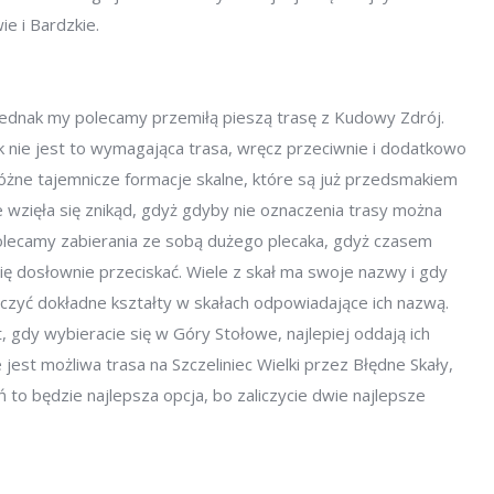
e i Bardzkie.
dnak my polecamy przemiłą pieszą trasę z Kudowy Zdrój.
k nie jest to wymagająca trasa, wręcz przeciwnie i dodatkowo
óżne tajemnicze formacje skalne, które są już przedsmakiem
e wzięła się znikąd, gdyż gdyby nie oznaczenia trasy można
polecamy zabierania ze sobą dużego plecaka, gdyż czasem
się dosłownie przeciskać. Wiele z skał ma swoje nazwy i gdy
yć dokładne kształty w skałach odpowiadające ich nazwą.
gdy wybieracie się w Góry Stołowe, najlepiej oddają ich
jest możliwa trasa na Szczeliniec Wielki przez Błędne Skały,
eń to będzie najlepsza opcja, bo zaliczycie dwie najlepsze