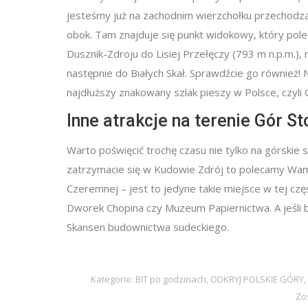
jesteśmy już na zachodnim wierzchołku przechodząc
obok. Tam znajduje się punkt widokowy, który pole
Dusznik-Zdroju do Lisiej Przełęczy (793 m n.p.m.), 
następnie do Białych Skał. Sprawdźcie go również!
najdłuższy znakowany szlak pieszy w Polsce, czyli 
Inne atrakcje na terenie Gór S
Warto poświęcić trochę czasu nie tylko na górskie s
zatrzymacie się w Kudowie Zdrój to polecamy Wam
Czeremnej – jest to jedyne takie miejsce w tej czę
Dworek Chopina czy Muzeum Papiernictwa. A jeśli 
Skansen budownictwa sudeckiego.
Kategorie:
BIT po godzinach
,
ODKRYJ POLSKIE GÓRY
,
Zo