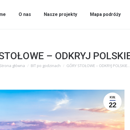
me
O nas
Nasze projekty
Mapa podróży
STOŁOWE – ODKRYJ POLSKI
Strona główna
BIT po godzinach
GÓRY STOŁOWE – ODKRYJ POLSKIE
Jesteś tutaj:
KW.
22