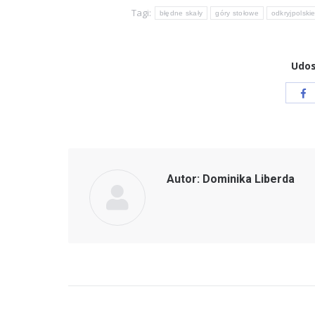
Tagi:
błędne skały
góry stołowe
odkryjpolski
Udos
Ud
pr
Fa
Autor:
Dominika Liberda
Nawigacja