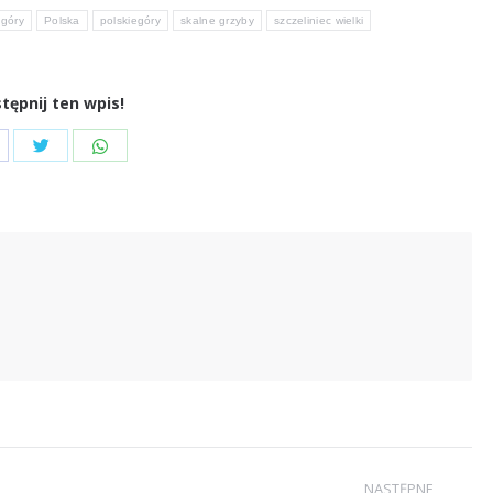
egóry
Polska
polskiegóry
skalne grzyby
szczeliniec wielki
tępnij ten wpis!
Udostępnij
Udostępnij
ostępnij
przez
przez
zez
Twitter
WhatsApp
cebook
NASTĘPNE