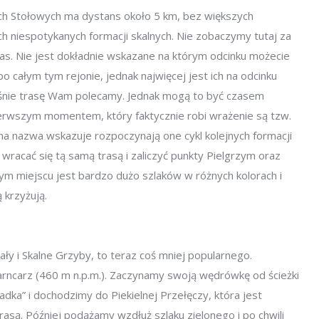
ch Stołowych ma dystans około 5 km, bez większych
ch niespotykanych formacji skalnych. Nie zobaczymy tutaj za
s. Nie jest dokładnie wskazane na którym odcinku możecie
 całym tym rejonie, jednak najwięcej jest ich na odcinku
nie trasę Wam polecamy. Jednak mogą to być czasem
erwszym momentem, który faktycznie robi wrażenie są tzw.
ma nazwa wskazuje rozpoczynają one cykl kolejnych formacji
 wracać się tą samą trasą i zaliczyć punkty Pielgrzym oraz
ym miejscu jest bardzo dużo szlaków w różnych kolorach i
 krzyżują.
Skały i Skalne Grzyby, to teraz coś mniej popularnego.
arncarz (460 m n.p.m.). Zaczynamy swoją wędrówkę od ścieżki
dka” i dochodzimy do Piekielnej Przełęczy, która jest
są. Później podążamy wzdłuż szlaku zielonego i po chwili