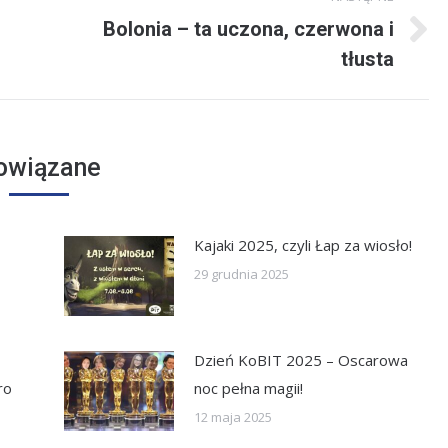
Bolonia – ta uczona, czerwona i
Następny
tłusta
wpis:
owiązane
Kajaki 2025, czyli Łap za wiosło!
29 grudnia 2025
Dzień KoBIT 2025 – Oscarowa
ro
noc pełna magii!
12 maja 2025