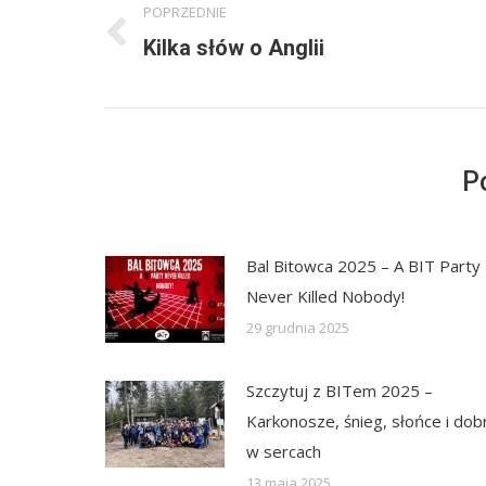
POPRZEDNIE
wpisów
Kilka słów o Anglii
Poprzedni
wpis:
P
Bal Bitowca 2025 – A BIT Party
Never Killed Nobody!
29 grudnia 2025
Szczytuj z BITem 2025 –
Karkonosze, śnieg, słońce i dob
w sercach
13 maja 2025