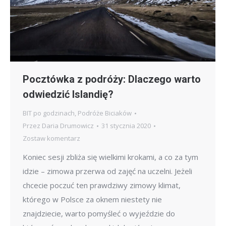
Pocztówka z podróży: Dlaczego warto
odwiedzić Islandię?
BIT po godzinach
,
Podróże Biciaków
Przez
Daria Drumowicz
31 stycznia 2020
Zostaw komentarz
Koniec sesji zbliża się wielkimi krokami, a co za tym
idzie – zimowa przerwa od zajęć na uczelni. Jeżeli
chcecie poczuć ten prawdziwy zimowy klimat,
którego w Polsce za oknem niestety nie
znajdziecie, warto pomyśleć o wyjeździe do