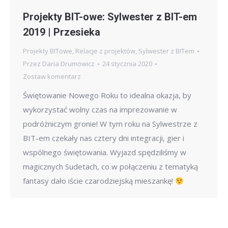
Projekty BIT-owe: Sylwester z BIT-em
2019 | Przesieka
Projekty BITowe
,
Relacje z projektów
,
Sylwester z BITem
Przez
Daria Drumowicz
24 stycznia 2020
Zostaw komentarz
Świętowanie Nowego Roku to idealna okazja, by
wykorzystać wolny czas na imprezowanie w
podróżniczym gronie! W tym roku na Sylwestrze z
BIT-em czekały nas cztery dni integracji, gier i
wspólnego świętowania. Wyjazd spędziliśmy w
magicznych Sudetach, co w połączeniu z tematyką
fantasy dało iście czarodziejską mieszankę!