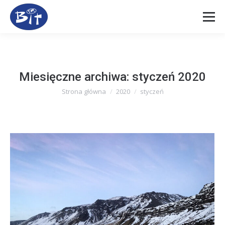
Miesięczne archiwa:
styczeń 2020
Strona główna
2020
styczeń
Jesteś tutaj: