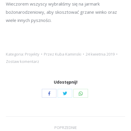
Wieczorem wszyscy wybraliśmy się na jarmark
bożonarodzeniowy, aby skosztować grzane winko oraz
wiele innych pyszności.
Kategoria:
Projekty
Przez
Kuba Kaminski
24 kwietnia 2019
Zostaw komentarz
Udostępnij!
Udostępnij
Udostępnij
Udostępnij
przez
przez
przez
Twitter
WhatsApp
Facebook
Project
POPRZEDNIE