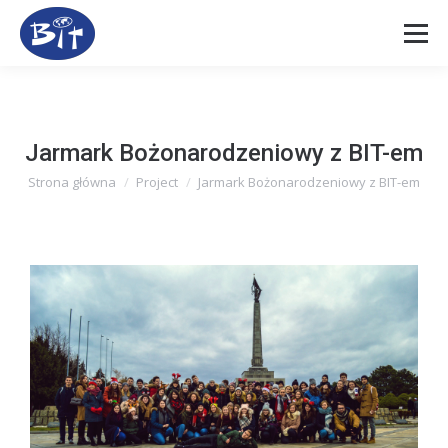
Jarmark Bożonarodzeniowy z BIT-em
Strona główna
Project
Jarmark Bożonarodzeniowy z BIT-em
Jesteś tutaj: