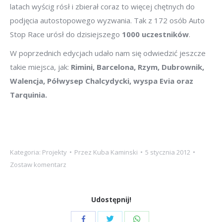
latach wyścig rósł i zbierał coraz to więcej chętnych do
podjęcia autostopowego wyzwania. Tak z 172 osób Auto
Stop Race urósł do dzisiejszego
1000 uczestników
.
W poprzednich edycjach udało nam się odwiedzić jeszcze
takie miejsca, jak:
Rimini, Barcelona, Rzym, Dubrownik,
Walencja, Półwysep Chalcydycki, wyspa Evia oraz
Tarquinia.
Kategoria:
Projekty
Przez
Kuba Kaminski
5 stycznia 2012
Zostaw komentarz
Udostępnij!
Udostępnij
Udostępnij
Udostępnij