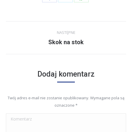
przez
przez
przez
Twitter
WhatsApp
Facebook
Project
NASTĘPNE
navigation
Skok na stok
Next
project:
Dodaj komentarz
Twój adres e-mail nie zostanie opublikowany. Wymagane pola są
oznaczone
*
Komentarz